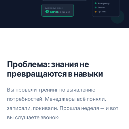
Антипример
Эталон
Один навык за раз
45 мин
мини-тренинг
Практика
Проблема: знания не
превращаются в навыки
Вы провели тренинг по выявлению
потребностей. Менеджеры всё поняли,
записали, покивали. Прошла неделя — и вот
вы слушаете звонок: