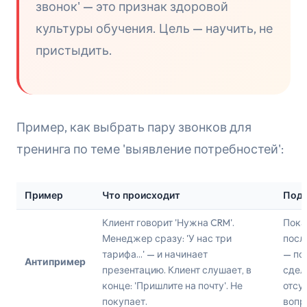
звонок' — это признак здоровой
культуры обучения. Цель — научить, не
пристыдить.
Пример, как выбрать пару звонков для
тренинга по теме 'выявление потребностей':
Пример
Что происходит
Подх
Клиент говорит 'Нужна CRM'.
Пока
Менеджер сразу: 'У нас три
посл
тарифа...' — и начинает
— по
Антипример
презентацию. Клиент слушает, в
сдел
конце: 'Пришлите на почту'. Не
отсу
покупает.
вопр