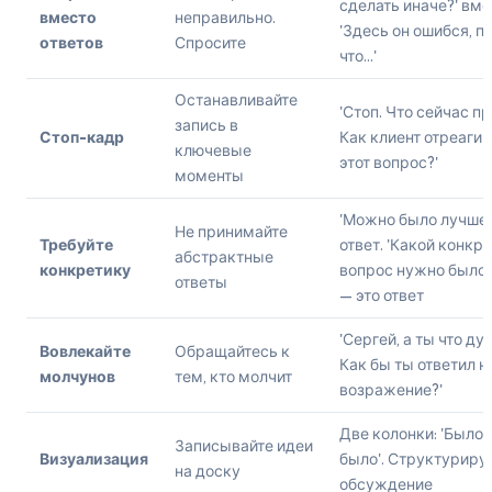
сделать иначе?' вм
вместо
неправильно.
'Здесь он ошибся, п
ответов
Спросите
что...'
Останавливайте
'Стоп. Что сейчас п
запись в
Стоп-кадр
Как клиент отреагир
ключевые
этот вопрос?'
моменты
'Можно было лучше' 
Не принимайте
Требуйте
ответ. 'Какой конкр
абстрактные
конкретику
вопрос нужно было 
ответы
— это ответ
'Сергей, а ты что д
Вовлекайте
Обращайтесь к
Как бы ты ответил н
молчунов
тем, кто молчит
возражение?'
Две колонки: 'Было'
Записывайте идеи
Визуализация
было'. Структуриру
на доску
обсуждение