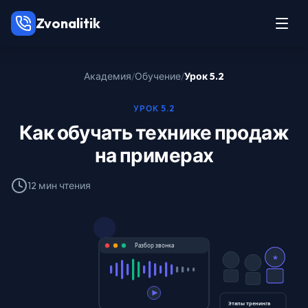
Zvonalitik
Академия
/
Обучение
/
Урок 5.2
УРОК 5.2
Как обучать технике продаж
на примерах
12 мин чтения
Разбор звонка
★
Этапы тренинга