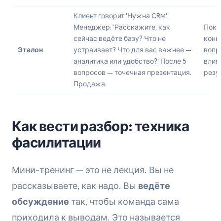
Клиент говорит 'Нужна CRM'.
Менеджер: 'Расскажите, как
Пока
сейчас ведёте базу? Что не
конк
Эталон
устраивает? Что для вас важнее —
вопр
аналитика или удобство?' После 5
влия
вопросов — точечная презентация.
резу
Продажа.
Как вести разбор: техника
фасилитации
Мини-тренинг — это не лекция. Вы не
рассказываете, как надо. Вы
ведёте
обсуждение
так, чтобы команда сама
приходила к выводам. Это называется